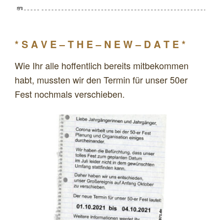
* S A V E – T H E – N E W – D A T E *
Wie Ihr alle hoffentlich bereits mitbekommen
habt, mussten wir den Termin für unser 50er
Fest nochmals verschieben.