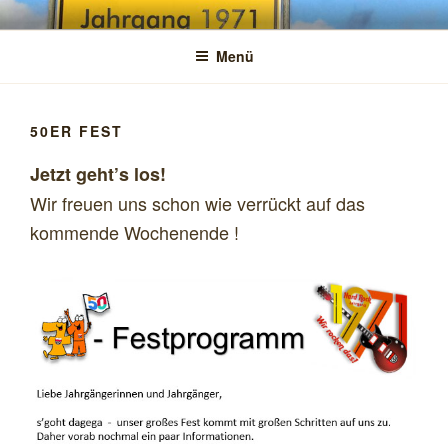
Zum
SPAICHINGEN JAHRGANG 1971
Wir rocken das !
Inhalt
Menü
springen
50ER FEST
Jetzt geht’s los!
Wir freuen uns schon wie verrückt auf das
kommende Wochenende !